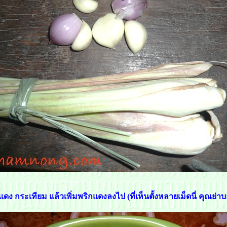
ดง กระเทียม แล้วเพิ่มพริกแดงลงไป (ที่เห็นตั้งหลายเม็ดนี่ คุณย่า