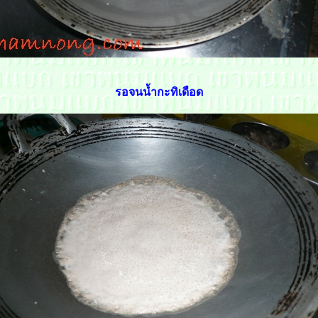
รอจนน้ำกะทิเดือด