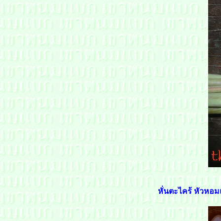
หั่น
ตะไคร้ หัวหอมแ