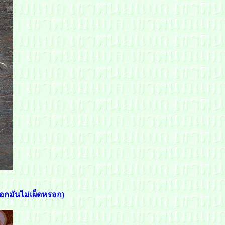
บอกมันไม่เผ็ดหรอก)