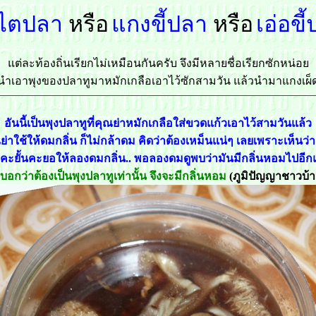
ไตปลา
หรือ
แกงขี้ปลา
หรือ
เอ่อขี
แต่ละท้องถิ่นเรียกไม่เหมือนกันครับ จึงมีหลายชื่อเรียกซักหน่อย
นำเอาพุงของปลาทูมาหมักเกลือเอาไว้ซักสามวัน แล้วนำมาแกงเผ็
อันนี้เป็นพุงปลาทูที่คุณย่าหมักเกลือใส่ขวดแก้วเอาไว้สามวันแล้ว
าใช้ให้ดมกลิ่น ก็ไม่กล้าดม คิดว่าต้องเหม็นแน่ๆ เลยเพราะเห็นว่
คะยั้นคะยอให้ลองดมกลิ่น.. พอลองดมดูพบว่ามันมีกลิ่นหอมไปอีกแบ
บอกว่าต้องเป็นพุงปลาทูเท่านั้น จึงจะมีกลิ่นหอม
(ภูมิปัญญาชาวบ้า