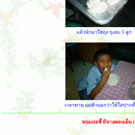
แล้วนำมาใส่ถุง ถุงล่ะ 5 ลูก
เวลาทาน แม่ค้าบอกว่าให้ใส่ปากทั้
ขนมม่อชี้ มีขายตอนเย็น 