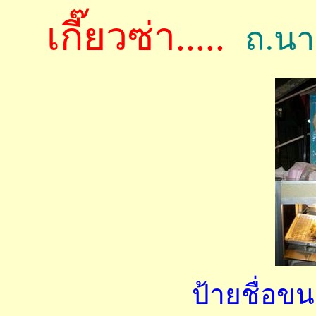
เกี๊ยวซ่า.....
ถ.นา
ป้ายชื่อข