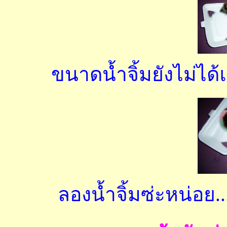
ขนาดน้ำจิ้มยังไม่ได
ลองน้ำจิ้มซ่ะหน่อย.