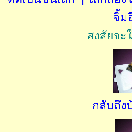
จิ้
สงสัยจะใ
กลับถึงบ