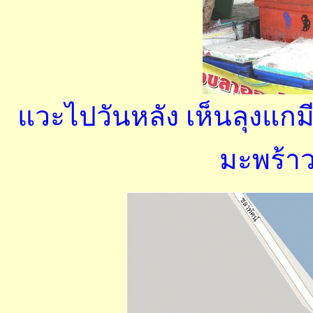
แวะไปวันหลัง เห็นลุงแกมีล
มะพร้าว