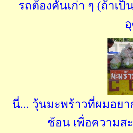
รถต้องคันเก่า ๆ (ถ้าเป็
อ
นี่... วุ้นมะพร้าวที่ผม
ช้อน เพื่อความ