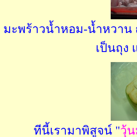
มะพร้าวน้ำหอม-น้ำหวาน ถ
เป็นถุง 
ทีนี้เรามาพิสูจน์ "
วุ้