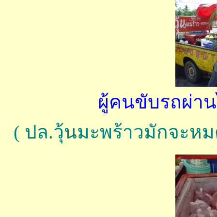
ผู้คนขับรถผ่า
( ปล.วุ้นมะพร้าวมักจะห