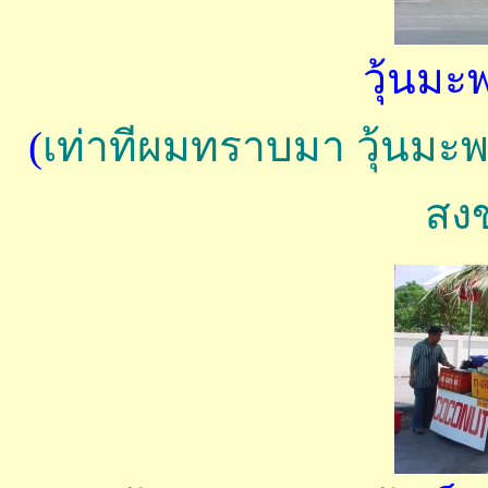
วุ้นมะพ
(
เท่าทีผมทราบมา วุ้นมะพร
สง