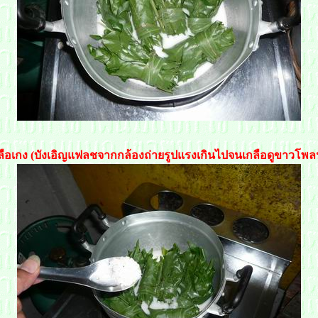
กลือเกง (บังเอิญแฟลชจากกล้องถ่ายรูปแรงเกินไปจนเกลือดูขาวโพล