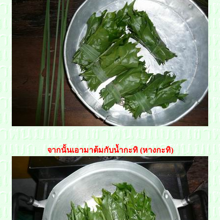
จากนั้นเอามาต้มกับน้ำกะทิ (หางกะทิ)