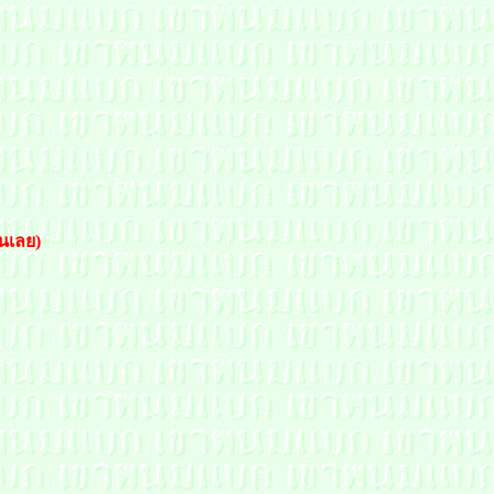
นเลย)