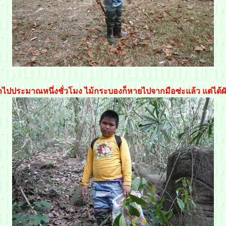
าไปประมาณหนึ่งชั่วโมง ไม้กระบองก็หายไปจากมือซ่ะแล้ว แต่ได้ผั