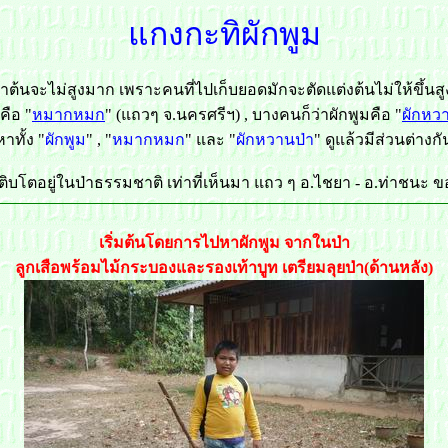
แกงกะทิผักพูม
็นมาต้นจะไม่สูงมาก เพราะคนที่ไปเก็บยอดมักจะตัดแต่งต้นไม่ให้ขึ้
คือ "
หมากหมก
" (แถวๆ จ.นครศรีฯ) , บางคนก็ว่าผักพูมคือ "
ผักหว
าทั้ง "
ผักพูม
" , "
หมากหมก
" และ "
ผักหวานป่า
" ดูแล้วมีส่วนต่าง
เติบโตอยู่ในป่าธรรมชาติ เท่าที่เห็นมา แถว ๆ อ.ไชยา - อ.ท่าชนะ ข
เริ่มต้นโดยการไปหาผักพูม จากในป่า
ลูกเสือพร้อมไม้กระบองและรองเท้าบูท เตรียมลุยป่า(ด้านหลัง)