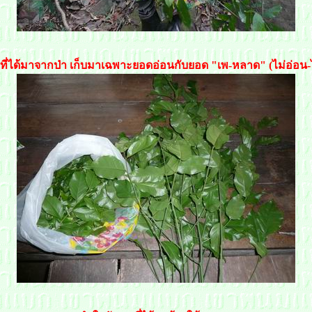
มที่ได้มาจากป่า เก็บมาเฉพาะยอดอ่อนกับยอด "เพ-หลาด" (ไม่อ่อน-ไ