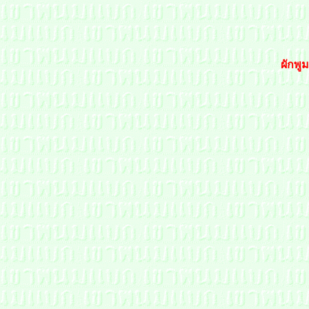
ผักพู